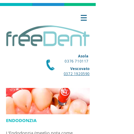
Asola
0376 710117
Vescovato
0372 1920590
ENDODONZIA
L'Endodonzia (meglio nota come